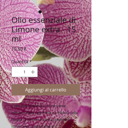
Olio essenziale di
Limone extra - 15
ml
Prezzo
10,50 €
Quantità
*
Aggiungi al carrello
L'olio essenziale di Limone viene
estratto dalla spremitura a freddo della
buccia di limone e vanta proprietà
tonificanti, antisettiche e