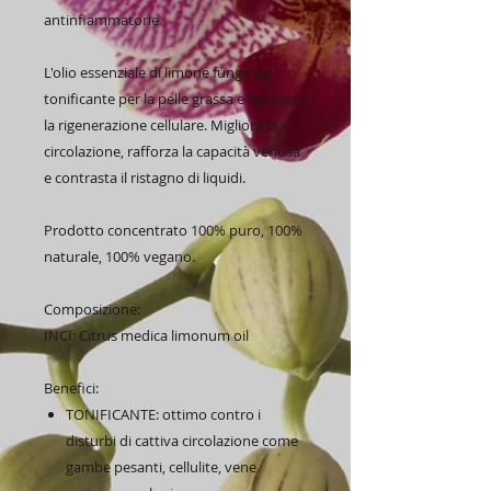
antinfiammatorie.
L'olio essenziale di limone funge da
tonificante per la pelle grassa e favorisce
la rigenerazione cellulare. Migliora la
circolazione, rafforza la capacità venosa
e contrasta il ristagno di liquidi.
Prodotto concentrato 100% puro, 100%
naturale, 100% vegano.
Composizione:
INCI: Citrus medica limonum oil
Benefici:
TONIFICANTE: ottimo contro i
disturbi di cattiva circolazione come
gambe pesanti, cellulite, vene