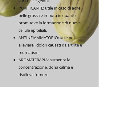
varicose e geloni.
PURIFICANTE: utile in caso di acne,
pelle grassa e impura in quanto
promuove la formazione di nuove
cellule epiteliali.
ANTINFIAMMATORIO: utile per
alleviare i dolori causati da artrite e
reumatismi.
AROMATERAPIA: aumenta la
concentrazione, dona calma e
risolleva l’umore.
Non usare non diluito. Può contenere
allergeni. Solo per uso esterno.
Prodotto fotosensibilizzante.