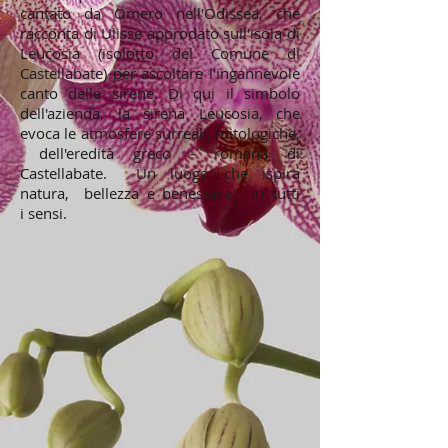
cantato da Omero nell'Odissea, che
racconta di Ulisse approdato sull'isola di
Leucosia (isolotto del Comune di
Castellabate) per ascoltare l'ingannevole
canto delle sirene. Di qui il simbolo
dell'azienda, la sirena Leucosia, che
evoca le atmosfere surreali, mitologiche,
dell'eredità greco - romana di
Castellabate. Un luogo che ispira
natura, bellezza e benessere, in tutti
i sensi.