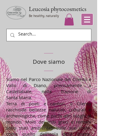
Leucosia
phytocosmetics
Be healthy, naturally
Dove siamo
Siamo nel Parco Nazionale del Cilento e
Vallo di Diano, precisamente a
Castellabate, nella frazione di
Santa Maria.
Terra di poeti e cantori, il Cilento
racchiude bellezze naturali, culturali e
archeologiche, come pochi altri luoghi al
mondo. Molti dei miti greci e romani
sono stati ambientati sulle sue coste,
come quello dell'isola delle sirene,