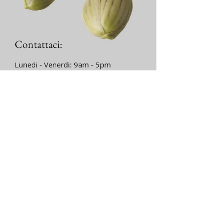
Contattaci:
Lunedi - Venerdi: 9am - 5pm
email:
info@leucosia.net
​​​​​​​​​​​​​​​​​​​​Tel:
+39.0974.961278
Iscriviti alla nostra mailing
list
Ho preso visione dell'
Informativa
sulla Privacy
Iscriviti ora