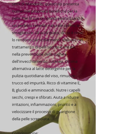
semi di Mandorlo, quest'olio presenta
numerose proprietà benefiche per la
pelle. Per le sue proprietà elasticizzanti è
un perfetto rimedio naturale contro le
smagliature. Gli acidi grassi, di cui è ricco,
lo rendono particolarmente indicato nel
trattamento di pelli secche e irritate,
nella prevenzione delle rughe e
dell'invecchiamento cutaneo. Ottima
alternativa al latte detergente per la
pulizia quotidiana del viso, rimuove
trucco ed impurità. Ricco di vitamine E,
B, glucidi e amminoacidi. Nutre i capelli
secchi, crespi e sfibrati. Aiuta a ridurre
irritazioni, infiammazioni, prurito e a
velocizzare il processo di guarigione
della pelle screpolata.
Composizione: