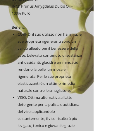
INCI: Prunus Amygdalus Dulcis Oil -
100% Puro
Benefici:
CORPO: il suo utilizzo non ha limiti, le
sue proprietà rigeneranti sono un
valido alleato per il benessere della
cute. L'elevato contenuto di sostanze
antiossidanti, glucidi e amminoacidi
rendono la pelle luminosa e
rigenerata. Per le sue proprietà
elasticizzanti è un ottimo rimedio
naturale contro le smagliature.
VISO: Ottima alternativa al latte
detergente per la pulizia quotidiana
del viso; applicandolo
costantemente, il viso risulterà più
levigato, tonico e giovanile grazie