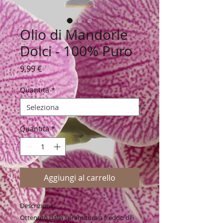
Olio di Mandorle
Dolci - 100% Puro
Prezzo
9,99 €
Quantità
*
Quantità
*
Aggiungi al carrello
Descrizione:
Ottenuto dalla spremitura a freddo dei