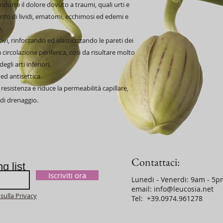
ridurre il dolore dovuto a traumi, quali urti e
ento di lividi, ematomi, ecchimosi ed edemi e
e.
ttivi, rinforzando ed elasticizzando le pareti dei
 circolazione periferica, cosi da risultare molto
gli arti inferiori.
ed antisettica.
resistenza e riduce la permeabilità capillare,
di drenaggio.
Contattaci:
ng list
Iscriviti ora
Lunedi - Venerdi: 9am - 5p
email:
info@leucosia.net
sulla Privacy
​​​​​​​​​​​​​​​​​​​​Tel: +39.0974.961278