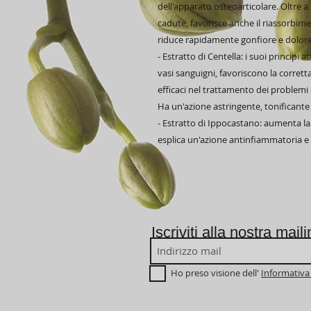
dell'apparato osteoarticolare. Oltre a 
cadute, favorisce anche il riassorbim
riduce rapidamente gonfiore e dolor
- Estratto di Centella: i suoi principi a
vasi sanguigni, favoriscono la corretta
efficaci nel trattamento dei problemi de
Ha un'azione astringente, tonificante 
- Estratto di Ippocastano: aumenta la 
esplica un'azione antinfiammatoria e 
Iscriviti alla nostra maili
Ho preso visione dell'
Informativa 