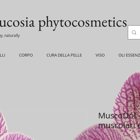
ucosia
phytocosmetics
y, naturally
LLI
CORPO
CURA DELLA PELLE
VISO
OLI ESSENZ
MuscoDol -
muscolari e