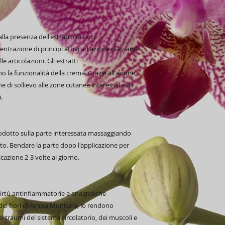
la presenza dell'estratto di fiori
entrazione di principi attivi ad azione rilassante
 articolazioni. Gli estratti
 la funzionalità della crema. Grazie all'azione
 di sollievo alle zone cutanee interessate da
i.
rodotto sulla parte interessata massaggiando
o. Bendare la parte dopo l'applicazione per
icazione 2-3 volte al giorno.
i virtù antinfiammatorie e analgesiche
dei fiori di Arnica Montana, lo rendono
i traumi del sistema circolatorio, dei muscoli e