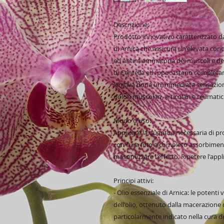
Descrizione:
Prodotto innovativo caratterizzato dal
di Arnica che assicura un'elevata conc
ed antinfiammatoria dei muscoli e delle
di Centella ed Ippocastano completano
lenitiva dona un'immediata sensazione
dolori muscolari, articolari e reumatic
Modo d'uso:
Applicare la quantità necessaria di p
con cura fino a completo assorbiment
massimizzare l'effetto. Ripetere l'appl
Principi attivi:
- Olio essenziale di Arnica: le potent
dell'olio, ottenuto dalla macerazione 
particolarmente indicato nella cura de