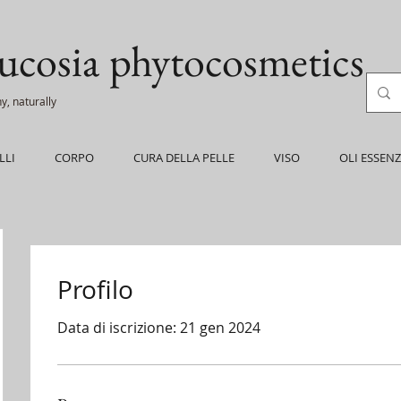
ucosia
phytocosmetics
y, naturally
LLI
CORPO
CURA DELLA PELLE
VISO
OLI ESSENZ
Profilo
Data di iscrizione: 21 gen 2024