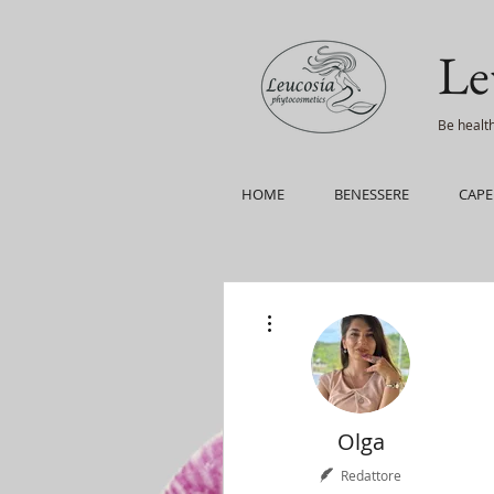
Le
Be health
HOME
BENESSERE
CAPE
Altre azioni
Olga
Redattore