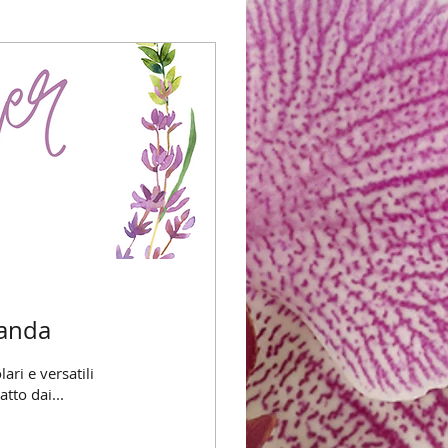
vanda
ari e versatili
tto dai...