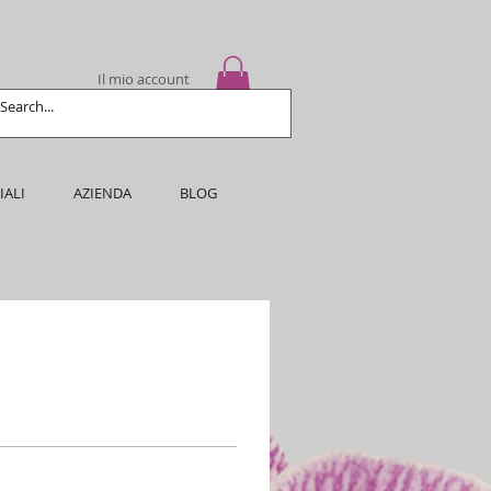
Il mio account
IALI
AZIENDA
BLOG