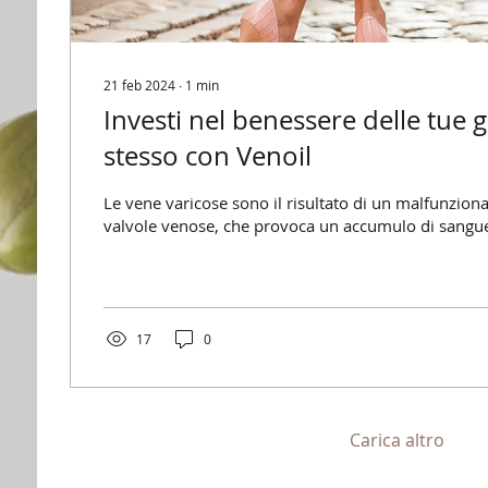
21 feb 2024
∙
1
min
Investi nel benessere delle tue
stesso con Venoil
Le vene varicose sono il risultato di un malfunzion
valvole venose, che provoca un accumulo di sangue 
17
0
Carica altro