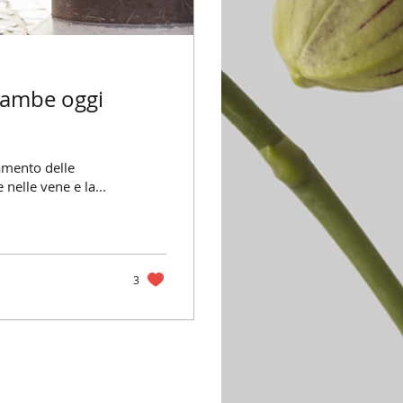
 gambe oggi
amento delle
nelle vene e la...
3