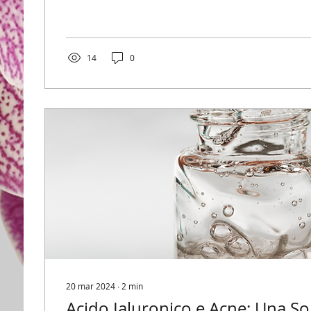
14
0
20 mar 2024
∙
2
min
Acido Ialuronico e Acne: Una So